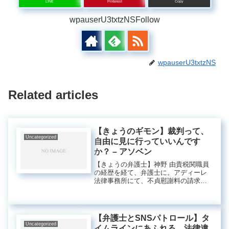
LINE
Pinterest
Copy
wpauserU3txtzNSFollow
wpauserU3txtzNS
Related articles
【きょうのギモン】裁判って、
Uncategorized
自由に見に行っていいんです
か？ – アソベン
【きょうの弁護士】神野 由貴税関職員
の経歴を経て、弁護士に。アディーレ
法律事務所にて、不貞慰謝料の請求に
おける交渉・訴訟、また弁護士の視点
からマーケティング施策などに携わ
る。プライベートでは、小学生の頃か
らの歴史好き。歴史ドラマやYouTu...
【弁護士とSNSパトロール】タ
Uncategorized
イムラインにあふれる、法律違