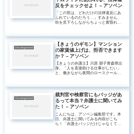
反をチェックせよ！ – アソベン
「この世は、どれだけの法律違反にあ
ふれているのだろう…」すみません、
街を見下ろしながらちょっと黄昏れて
ました、おちです。さて最近、暇さえ
あれば、こうやって世の中を憂いてし
まうほど、正義感にあふれている私。
そんな私がいま特に憂いを強めている
【きょうのギモン】マンション
の...
Uncategorized
の家賃値上げは、拒否できます
か？ – アソベン
【きょうの弁護士】川原 朋子青森県出
身。「人を直接助ける仕事がしたい」
と、働きながら夜間のロースクールに
通い、司法試験に合格。弁護士に加
え、メンタル心理カウンセラーなど多
数の資格を持つ。現在、アディーレ法
律事務所では、弁護士の立場からマー
裁判官や検察官にもバッジがあ
ケ...
Uncategorized
るって本当？弁護士に聞いてみ
た！ – アソベン
こんにちは、アソベン編集部です。本
日、弁護士に聞いてみる内容がこち
ら！「弁護士バッジだけじゃなくて、
裁判官や検察官にもバッジがあるって
本当？？」「バッジってどんなも