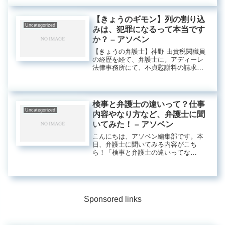
の？？」「ちなみに裁判官や検察官っ
て、どうやってなる？？」などなど、
【きょうのギモン】列の割り込
詳しく教...
Uncategorized
みは、犯罪になるって本当です
か？ – アソベン
【きょうの弁護士】神野 由貴税関職員
の経歴を経て、弁護士に。アディーレ
法律事務所にて、不貞慰謝料の請求に
おける交渉・訴訟、また弁護士の視点
からマーケティング施策などに携わ
る。プライベートでは、小学生の頃か
らの歴史好き。歴史ドラマやYouTu...
検事と弁護士の違いって？仕事
Uncategorized
内容やなり方など、弁護士に聞
いてみた！ – アソベン
こんにちは、アソベン編集部です。本
日、弁護士に聞いてみる内容がこち
ら！「検事と弁護士の違いってな
に？？」「検事や弁護士にはどうすれ
ばなれる？？」「ぶっちゃけ年収って
いくらぐらい？？」などなど、詳しく
教えてもらいます！検事と弁護士の違
いについ...
Sponsored links