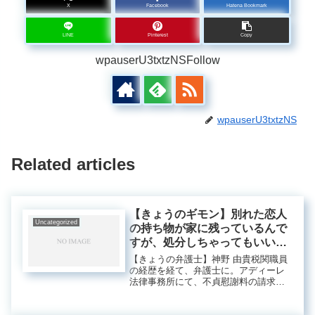
X
Facebook
Hatena Bookmark
LINE
Pinterest
Copy
wpauserU3txtzNSFollow
wpauserU3txtzNS
Related articles
【きょうのギモン】別れた恋人
Uncategorized
の持ち物が家に残っているんで
すが、処分しちゃってもいいで
すか？ – アソベン
【きょうの弁護士】神野 由貴税関職員
の経歴を経て、弁護士に。アディーレ
法律事務所にて、不貞慰謝料の請求に
おける交渉・訴訟、また弁護士の視点
からマーケティング施策などに携わ