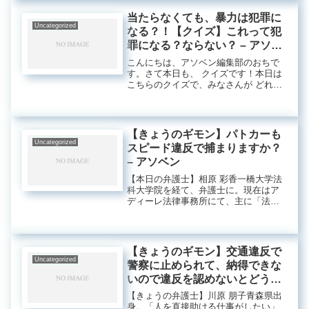
る。プライベートでは、小学生の頃か
らの歴史好き。歴史ドラマやYouTu...
当たらなくても、暴力は犯罪に
Uncategorized
なる？！【クイズ】これって犯
罪になる？ならない？ – アソベ
ン
こんにちは、アソベン編集部のおちで
す。さて本日も、 クイズです！本日は
こちらのクイズで、みなさんが どれだ
け “犯罪を見抜く力”があるのかをチェ
ックしていただこうと思います。とあ
る『シチュエーションでの行動』が、
「犯罪になる？」のか「犯罪に...
【きょうのギモン】パトカーも
Uncategorized
スピード違反で捕まりますか？
– アソベン
【本日の弁護士】相原 彩香一橋大学法
科大学院を経て、弁護士に。現在はア
ディーレ法律事務所にて、主に「法律
記事ライター」として、「日常のトラ
ブルや悩み」の解決につながる、法律
記事の執筆を手掛ける。月に一度は旅
行に行くほどの旅行好き。パトカー
【きょうのギモン】交通違反で
に...
Uncategorized
警察に止められて、納得できな
いので違反を認めないとどうな
りますか？ – アソベン
【きょうの弁護士】川原 朋子青森県出
身。「人を直接助ける仕事がしたい」