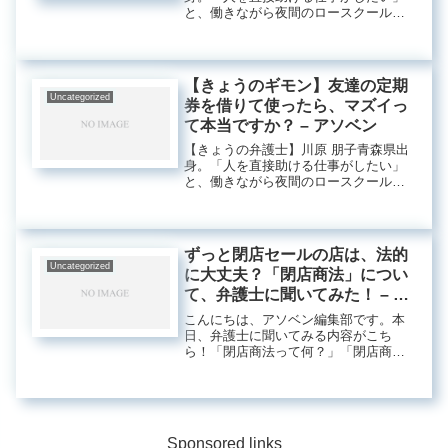
と、働きながら夜間のロースクールに
通い、司法試験に合格。弁護士に加
え、メンタル心理カウンセラーなど多
数の資格を持つ。現在、アディーレ法
律事務所では、弁護士の立場からマー
【きょうのギモン】友達の定期
ケ...
Uncategorized
券を借りて使ったら、マズイっ
て本当ですか？ – アソベン
【きょうの弁護士】川原 朋子青森県出
身。「人を直接助ける仕事がしたい」
と、働きながら夜間のロースクールに
通い、司法試験に合格。弁護士に加
え、メンタル心理カウンセラーなど多
数の資格を持つ。現在、アディーレ法
律事務所では、弁護士の立場からマー
ずっと閉店セールの店は、法的
ケ...
Uncategorized
に大丈夫？「閉店商法」につい
て、弁護士に聞いてみた！ – ア
ソベン
こんにちは、アソベン編集部です。本
日、弁護士に聞いてみる内容がこち
ら！「閉店商法って何？」「閉店商法
は、法的にどんな問題がある？」「ど
んなペナルティがあり得るの？」など
など、詳しく教えてもらいます！「閉
店商法」について教えてくれる弁護士
【き...
Sponsored links