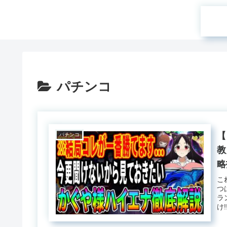
パチンコ
【
パチンコ
教
略
ト
こ
つ
ラ
け