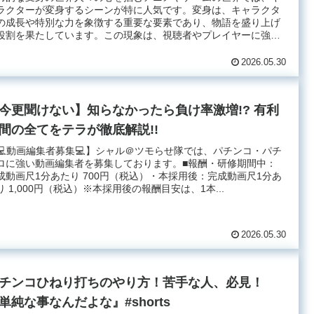
ラクターが変身するシーンが特に人気です。変身は、キャラクタ
の成長や特別な力を象徴する重要な要素であり、物語を盛り上げ
役割を果たしています。この現象は、視聴者やプレイヤーに強
.
2026.05.30
今更聞けない】知らなかったら負け率激増!? 有利
間の全てをテラが徹底解説!!
💻動画編集者募集💻】シャル＠ツモらせ隊では、パチンコ・パチ
ロに強い動画編集者を募集しております。■報酬・研修期間中：
成動画尺1分あたり 700円（税込）・本採用後：完成動画尺1分あ
り 1,000円（税込）※本採用後の報酬目安は、1本...
2026.05.30
チンコひねり打ちのやり方！苦手な人、必見！
単純な事なんだよな』#shorts