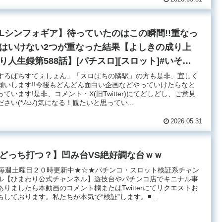
Lシンフォギア】待っていたのはこの瞬間!!重なっ
はいけない2つが重なった結果【よしきの成り上
り人生録第588話】[パチスロ][スロット]#いそま
#よしき
すろぱちすてぇしょん」「スロぱちの隣駅」の方も是非、宜しく
願いします!!今後もどんどん面白い企画などやっていけたらなと
っています!是非、コメント・X(旧Twitter)にてどしどし、ご意見
ださい(*ﾉωﾉ)気になる！観たいと思ってい...
2026.05.31
どっち打つ？】凹み台VS絶好調な台ｗｗ
□毎週土曜日２０時更新中★☆★パチンコ・スロット検証系チャン
ル【ひまわり公式チャンネル】遊技台やパチンコ店でキニナル事
ありましたら本動画のコメント欄またはTwitterにてリクエストお
ちしております。私たちが本気で“検証”します。◾...