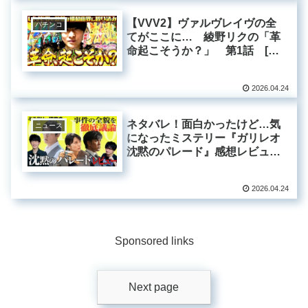
【VVV2】ヴァルヴレイヴの全
パチンコ
てがここに… 綾野リクの「革
命起こそうか？」 第1話 [ス
ロット] [スロライブ] [ヴヴヴ]
2026.04.24
ネタバレ！面白かったけど…気
ニュース
になったミステリー『ガリレオ
沈黙のパレード』感想レビュー/
ゲスト沖田遊戯【おまけの夜】
2026.04.24
Sponsored links
Next page