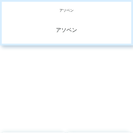
アソベン
アソベン