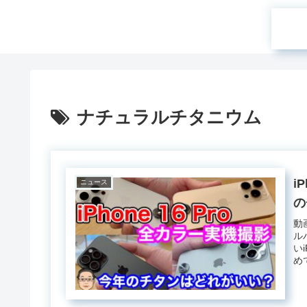
ナチュラルチタニウム
i
ニュース
の
動
ルバ
い
めて