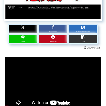
X
Facebook
Hatena Bookmark
LINE
Pinterest
Copy
2026.04.02