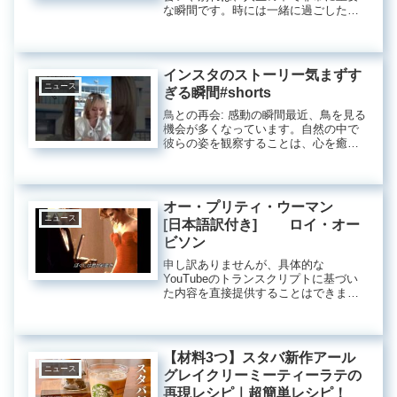
な瞬間です。時には一緒に過ごした時
間が長く感じられ、他の人との関係の
深さが心に残ります。このような絆
は、友情や兄弟愛に基づくものであ
り、人生の旅路において深い意味を持
インスタのストーリー気まずす
ってい...
ニュース
ぎる瞬間#shorts
鳥との再会: 感動の瞬間最近、鳥を見る
機会が多くなっています。自然の中で
彼らの姿を観察することは、心を癒し
てくれる素晴らしい体験です。特に友
人と一緒にその瞬間を共有すること
が、さらに特別な思い出になります。
自然とのふれあい最近の出来事で、
オー・プリティ・ウーマン
久...
ニュース
[日本語訳付き] ロイ・オー
ビソン
申し訳ありませんが、具体的な
YouTubeのトランスクリプトに基づい
た内容を直接提供することはできませ
ん。しかし、一般的な記事を書くこと
はできますので、内容のテーマや具体
的な要素を教えていただけますか？そ
れに基づいて、クリーンで自然な日本
【材料3つ】スタバ新作アール
語...
ニュース
グレイクリーミーティーラテの
再現レシピ｜超簡単レシピ！