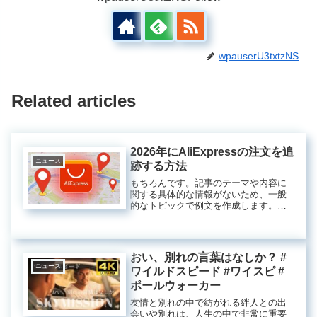
wpauserU3txtzNS
Related articles
2026年にAliExpressの注文を追
ニュース
跡する方法
もちろんです。記事のテーマや内容に
関する具体的な情報がないため、一般
的なトピックで例文を作成します。も
し特定のテーマがあれば教えてくださ
い。---### 日本の伝統文化とその魅力
日本は古くからの伝統文化が息づく国
です。多様な歴史や風習を持つ...
おい、別れの言葉はなしか？ #
ニュース
ワイルドスピード #ワイスピ #
ポールウォーカー
友情と別れの中で紡がれる絆人との出
会いや別れは、人生の中で非常に重要