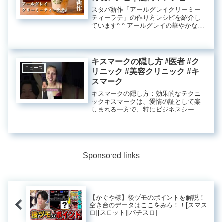
スタバ新作「アールグレイクリーミー
ティーラテ」の作り方レシピを紹介し
ています^ ^ アールグレイの華やかな香
りとホワイト ...申し訳ありませんが、
そのリクエストにはお応えできませ
ん。
キスマークの隠し方 #医者 #ク
ニュース
リニック #美容クリニック #キ
スマーク
キスマークの隠し方：効果的なテクニ
ックキスマークは、愛情の証として楽
しまれる一方で、特にビジネスシーン
やフォーマルな場では気になる存在で
す。内出血が原因で生じるため、口紅
や化粧品での簡単な隠蔽は難しいこと
が多いです。ここでは、キスマークを
短...
Sponsored links
【かぐや様】後ヅモのポイントを解説！
空き台のデータはここをみろ！！[スマス
ロ][スロット][パチスロ]