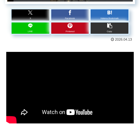
X
Facebook
Hatena Bookmark
LINE
Pinterest
Copy
2026.04.13