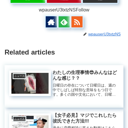
wpauserU3txtzNSFollow
wpauserU3txtzNS
Related articles
わたしの生理事情😎みんなはど
ニュース
んな感じ？？
日曜日の存在について日曜日は、週の
中でしばしば特別な意味をもつ日で
す。多くの国や文化において、日曜日
は休息や家族との団らんの日とされて
います。今回は、日曜日がどのように
歴史的、文化的な背景を持ち、私たち
の生活にどのように影響を与えている
【女子必見】マジでこれしたら
のか...
ニュース
彼氏できた方法!!!
過去に恋愛相談に答えた動画はこちら