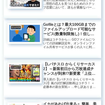
...理想の恋人を見つけるためのステッ
プ恋愛において、誰もが素敵なパート
ナーを見つけたいと思っています。し
かし、多忙な日常の中で「彼氏が欲し
い」と思っても、本当にその一歩を踏
み出すことは難しいものです。今...
Gofileとは？最大100GBまでの
ニュース
ファイルアップロード可能なサ
ービス(数量制限無し)！但し
2023年12月にデータ漏洩した経
詳細はコチラから↓↓ GOファイルにつ
緯もあり！
いての詳細解説近年、オンラインファ
イル共有サービスが多くの人々に利用
されるようになっています。その中で
も「GOファイル」は、最大100GBのフ
ァイルアップロードができるサービス
として注目を集めています。...
【Lパチスロ からくりサーカス
ニュース
2】～新装初日から万枚達成チ
ャンスが到来!?新要素「上位AT
の引き戻し」からまさかの大爆
導入前の【Lパチスロ からくりサーカ
発!!～ 嵐の新台考察
ス2】嵐の試打解説動画はコチラ！ ＜
必勝本の新台実戦＞ ...申し訳ありませ
TV#101《嵐》[必勝本WEB-TV]
んが、そのリクエストにはお応えでき
[パチスロ]
ません。
イカがあれば出来る♬ 簡単、美