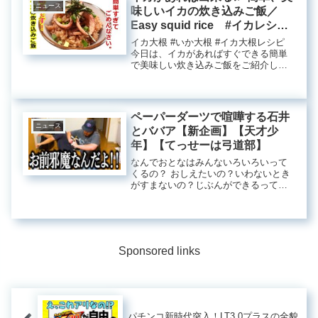
ニュース
味しいイカの炊き込みご飯／
Easy squid rice #イカレシ
ピ #イカ飯 #簡単イカレシ
イカ大根 #いか大根 #イカ大根レシピ
ピ #イカ炊き込みご飯 #イカ
今日は、イカがあればすぐできる簡単
で美味しい炊き込みご飯をご紹介しま
料理 #低カロリー #低脂質
す 【2合 ...簡単イカ炊き込みご飯の作
#低脂質レシピ
り方こんにちは。今回は、イカを使っ
た栄養満点の炊き込みご飯の作り方を
ご紹介します。イカには...
ペーパーダーツで喧嘩する石井
ニュース
とババア【新企画】【天才少
年】【てっせーは弓道部】
なんでおとなはみんないろいろいって
くるの？ おしえたいの？いわないとき
がすまないの？じぶんができるっての
をみせびらかし ...髪を使って作る「ペ
ーパーダーツ」企画最近、ある興味深
い企画が立ち上がりました。それは
「ペーパーダーツ」と呼ばれる紙...
Sponsored links
パチンコ新時代突入！LT3.0プラスの全貌