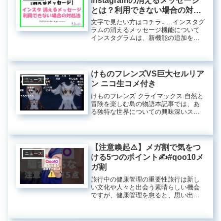
Instagramの消えるメッセージ
とは？利用できない場合の対処
法
文字で見たい方はコチラ↓ ...インスタグ
ラムの消えるメッセージ機能について
インスタグラムは、新機能の追加を通
じてユーザーのコミュニケーション体
験を向上させています。その中でも特
に注目されているのが「消えるメッセ
ージ」機能です。この機能は、...
けものフレンズVS巨大セルリア
ニュース
ン ニコ生コメ付き
けものフレンズ クライマックス.自然と
冒険を楽しむ島の物語本記事では、あ
る独特な世界についての興味深いスト
ーリーを探ります。この島は、様々な
動物たちと共に冒険が繰り広げられる
特別な場所です。彼らの強さや友情が
どのように試されるのか、その様子...
【注意喚起⚠️】メガ割で気をつ
ニュース
ける5つのポイント✍️#qoo10メ
ガ割
旅行中の健康管理の重要性旅行は新し
い文化や人々と出会う素晴らしい機会
ですが、健康管理を怠ると、思い出深
い旅が台無しになってしまうことがあ
ります。ここでは、旅行中の健康管理
についての重要なポイントを解説しま