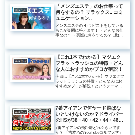
す。1. 事前準備と健康アセスメント...
「メンズエステ」のお仕事って
ニュース
何をするの？ リラックス.. コミ
ュニケーション..
メンズエステの セラピストをしている
もこが疑問に答えます！ ・どんなお仕
事なの？ ・実際に何をするの？ □動画
で紹介を希望 ...リラクゼーションの魅
力とセラピストの役割現代社会ではス
トレスが蔓延し、多くの人々が心身の
疲れを抱えています。...
【これ1本でわかる】マツエク
ニュース
フラットラッシュの特徴・どん
な人におすすめかプロが解説！
今回は【これ1本でわかる】マツエクフ
ラットラッシュの特徴・どんな人にお
すすめかプロが解説！というテーマで
お話しします。フラットラッシュの特
長とおすすめポイントまつ毛エクステ
の種類は多岐にわたり、その中でも特
に注目を集めているのが「フラット
7番アイアンで何ヤード飛ばな
ラ...
ニュース
いといけないのか？ドライバー
のHSが38・40・42・44・46・
48の場合の7Iの距離の目安をご
7番アイアンの飛距離どれぐらいです
紹介します。7Iのロフト角の違
か？ 「吉本巧のYouTubeゴルフ大学」