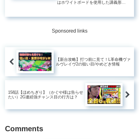
はホワイトボードを使用した講義形式
いによる距離の違いも解説しま
の動画を配信し ...7番アイアンの飛距離
す！【吉本巧】
とドライバーのヘッドスピードの関係
ゴルフにおいて、スイングやクラブの
選択はプレーの質に大...
Sponsored links
【新台攻略】打つ前に見て！L革命機ヴァ
ルヴレイヴ2の狙い目/やめどき情報
158話【ほめちぎり】（かぐや様は告らせ
たい）2G連続強チャンス目の行方は？
Comments