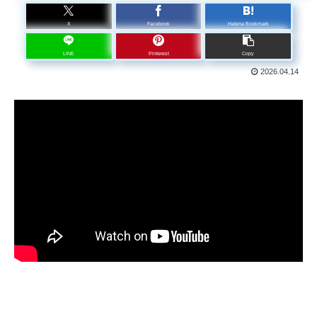
X
Facebook
Hatena Bookmark
LINE
Pinterest
Copy
2026.04.14