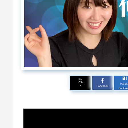
Haten
X
Facebook
Bookma