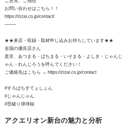
ご意見、ご感想
お問い合わせはこちら！！
https://zizai.co.jp/contact/
——–
★★来店・収録・取材申し込みお待ちしています★★
全国の優良店さん
是非、あつまる・ぱちまる・いそまる・よしき・じゃんじ
ゃん・れんじろうを呼んでください！
ご連絡先はこちら → https://zizai.co.jp/contact
#すろぱちすてぇしょん
#じゃんじゃん
#型破り弾球録
アクエリオン新台の魅力と分析