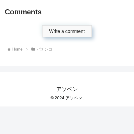
Comments
Write a comment
Home
パチンコ
アソベン
© 2024 アソベン.