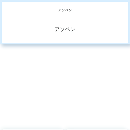
アソベン
アソベン