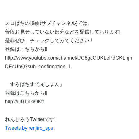
スロぱちの隣駅(サブチャンネル)では、
普段お見せしていない部分などを配信しております!!
是非ぜひ、チェックしてみてください!!
登録はこちらから!!
http://www.youtube.com/channel/UC8gcCUKLePdGKLnjh
DFoUhQ?sub_confirmation=1
「すろぱちすてぇしょん」
登録はこちらから!!
http://ur0.link/OKft
れんじろうTwitterです!
Tweets by renjiro_sps