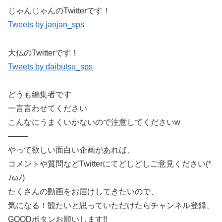
じゃんじゃんのTwitterです！
Tweets by janjan_sps
大仏のTwitterです！
Tweets by daibutsu_sps
どうも編集者です
一言言わせてください
こんなにうまくいかないので注意してくださいw
——–
やって欲しい面白い企画があれば、
コメントや質問などTwitterにてどしどしご意見ください(*
ﾉωﾉ)
たくさんの動画をお届けしてきたいので、
気になる！観たいと思っていただけたらチャンネル登録、
GOODボタンお願いします!!