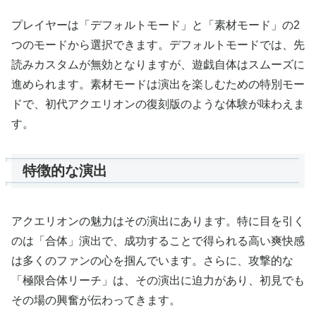
プレイヤーは「デフォルトモード」と「素材モード」の2
つのモードから選択できます。デフォルトモードでは、先
読みカスタムが無効となりますが、遊戯自体はスムーズに
進められます。素材モードは演出を楽しむための特別モー
ドで、初代アクエリオンの復刻版のような体験が味わえま
す。
特徴的な演出
アクエリオンの魅力はその演出にあります。特に目を引く
のは「合体」演出で、成功することで得られる高い爽快感
は多くのファンの心を掴んでいます。さらに、攻撃的な
「極限合体リーチ」は、その演出に迫力があり、初見でも
その場の興奮が伝わってきます。