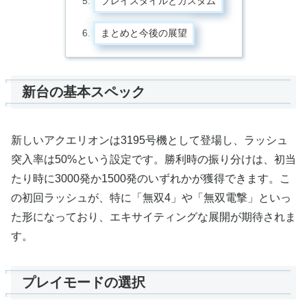
プレイスタイルとカスタム
まとめと今後の展望
新台の基本スペック
新しいアクエリオンは3195号機として登場し、ラッシュ
突入率は50%という設定です。勝利時の振り分けは、初当
たり時に3000発か1500発のいずれかが獲得できます。こ
の初回ラッシュが、特に「無双4」や「無双電撃」といっ
た形になっており、エキサイティングな展開が期待されま
す。
プレイモードの選択