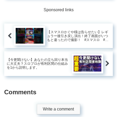
す。特に若者をターゲット...
Sponsored links
【スマスロかぐや様は告らせたい】レギ
ュラー後引き戻し演出！終了画面がいつ
もと違ったので撮影！ #スマスロ #パ
チスロ #かぐや様は告らせたい #shorts
#パチストラッシュ
【今更聞けない】あなたの立ち回り本当
に大丈夫？スロプロが有利区間の仕組み
を1から説明します。
Comments
Write a comment