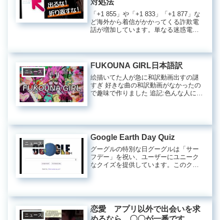
対処法
「+1 855」や「+1 833」「+1 877」な
ど海外から着信がかかってくる詐欺電
話が増加しています。単なる迷惑電話
とは異なるので ...国際詐欺電話の危険
性と対策近年、国際的な詐欺電話が増
加しており、多くの人々がその被害に
遭う可能性が...
FUKOUNA GIRL日本語訳
ニュース
絵描いてた人が急に和訳動画出すの謎
すぎ 好きな曲の和訳動画がなかったの
で趣味で作りました 追記:色んな人に自
分の和訳動画 ...現代音楽のダイナミズ
ムと女性像の考察現代音楽の中には、
独自の表現方法やメッセージ性を持つ
作品が数多く存在します。...
Google Earth Day Quiz
ニュース
グーグルの特別な日グーグルは「サー
フデー」を祝い、ユーザーにユニーク
なクイズを提供しています。このクイ
ズでは、回るログをクリックした後、
性格に関する質問に答え、その結果か
らどの「敵」が自分と似ているかを知
ることができます。さらに、グーグル
は...
恋愛 アプリ以外で出会いを求
ニュース
めるなら 〇〇が一番です