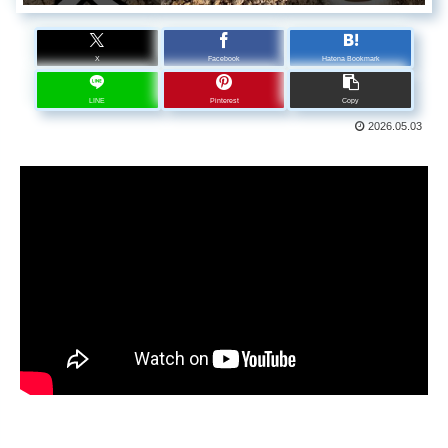
X
Facebook
Hatena Bookmark
LINE
Pinterest
Copy
2026.05.03