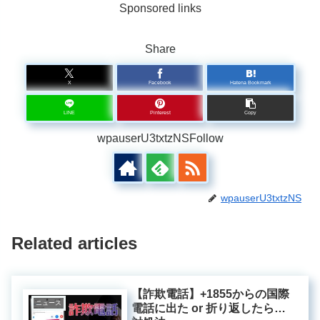
Sponsored links
Share
X
Facebook
Hatena Bookmark
LINE
Pinterest
Copy
wpauserU3txtzNSFollow
wpauserU3txtzNS
Related articles
【詐欺電話】+1855からの国際
ニュース
電話に出た or 折り返したら…