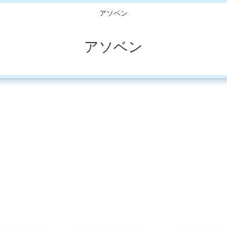
アソベン
アソベン