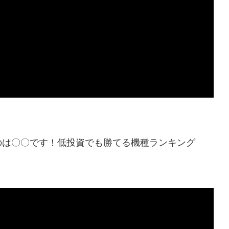
は〇〇です！低投資でも勝てる機種ランキング