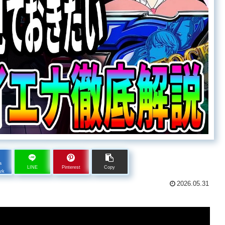
a
LINE
Pinterest
Copy
rk
2026.05.31