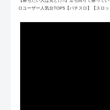
【勝ちたい人は見とけ!!】立ち回りで勝ってい
ロユーザー人気台TOP5【パチスロ】【スロ