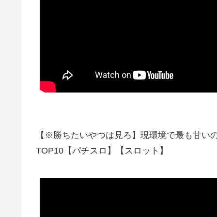
【※勝ちたいやつは見ろ】現環境で最も甘いの
TOP10【パチスロ】【スロット】