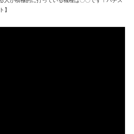
る人が積極的に打っている機種は〇〇です！パチス
ット】