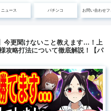
ニュース
パチンコ
お問い合わせフ
!】今更聞けないこと教えます…！上
や様攻略打法について徹底解説！【パ