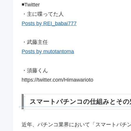
◾️Twitter
・主に喋ってた人
Posts by REI_babai777
・武藤主任
Posts by mutotantoma
・須藤くん
https://twitter.com/Himawarioto
スマートパチンコの仕組みとその
近年、パチンコ業界において「スマートパチ