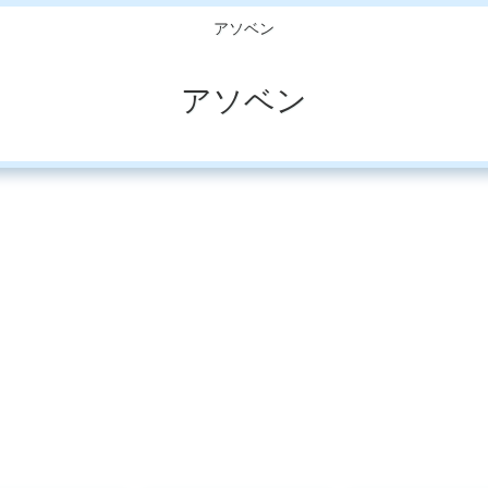
アソベン
アソベン