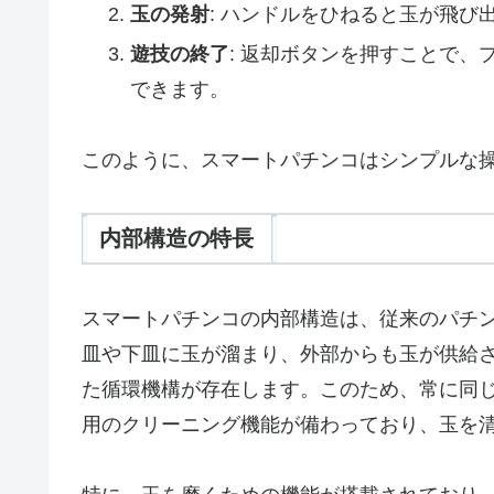
玉の発射
: ハンドルをひねると玉が飛び
遊技の終了
: 返却ボタンを押すことで
できます。
このように、スマートパチンコはシンプルな
内部構造の特長
スマートパチンコの内部構造は、従来のパチ
皿や下皿に玉が溜まり、外部からも玉が供給
た循環機構が存在します。このため、常に同
用のクリーニング機能が備わっており、玉を