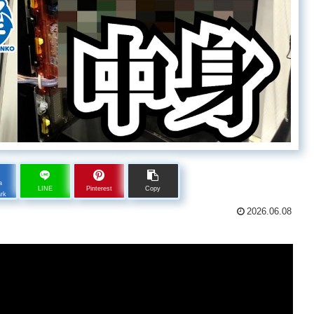
a
LINE
Pinterest
Copy
rk
2026.06.08