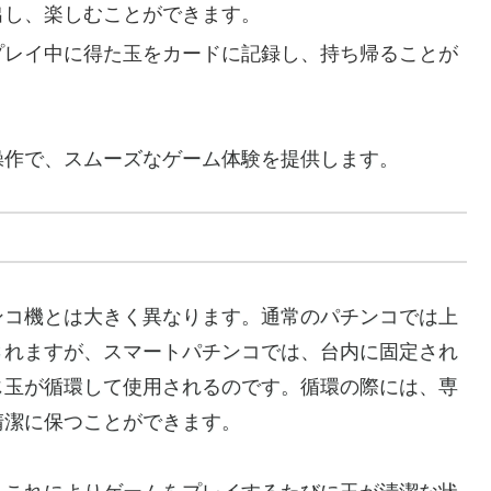
出し、楽しむことができます。
、プレイ中に得た玉をカードに記録し、持ち帰ることが
操作で、スムーズなゲーム体験を提供します。
ンコ機とは大きく異なります。通常のパチンコでは上
されますが、スマートパチンコでは、台内に固定され
じ玉が循環して使用されるのです。循環の際には、専
清潔に保つことができます。