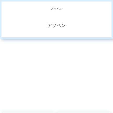
アソベン
アソベン