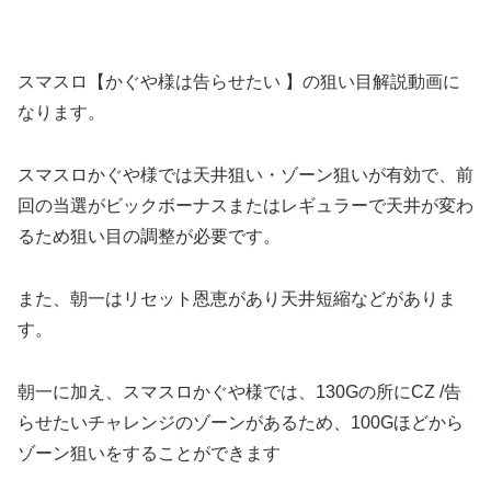
スマスロ【かぐや様は告らせたい 】の狙い目解説動画に
なります。
スマスロかぐや様では天井狙い・ゾーン狙いが有効で、前
回の当選がビックボーナスまたはレギュラーで天井が変わ
るため狙い目の調整が必要です。
また、朝一はリセット恩恵があり天井短縮などがありま
す。
朝一に加え、スマスロかぐや様では、130Gの所にCZ /告
らせたいチャレンジのゾーンがあるため、100Gほどから
ゾーン狙いをすることができます