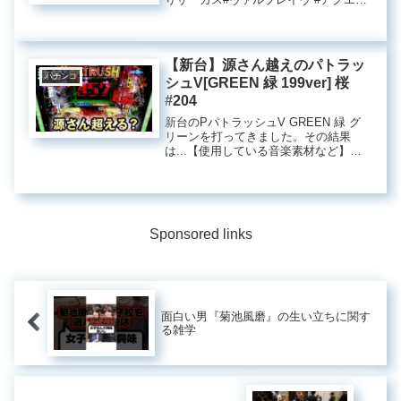
オン #ユニコーン #稼働貢献 #導入台数
もちろんです。具体的なYouTubeのト
ランスクリプト内容が分からないた...
【新台】源さん越えのパトラッ
パチンコ
シュV[GREEN 緑 199ver] 桜
#204
新台のPパトラッシュV GREEN 緑 グ
リーンを打ってきました。その結果
は...【使用している音楽素材など】・
musmus #パトラッシュ#源さん#新台桜
鷹虎サブ桜鷹虎ツイッター申し訳あり
ませんが、インプットされた内容に基
づいて直接記事を...
Sponsored links
面白い男『菊池風磨』の生い立ちに関す
る雑学