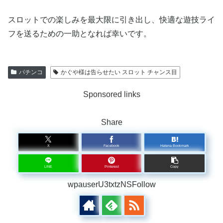
スロットでの楽しみを最大限に引き出し、快適な遊技ライ
フを送るための一助となれば幸いです。
パチンコ
かぐや様は告らせたい スロット チャンス目
Sponsored links
Share
X
Facebook
Hatena Bookmark
LINE
Pinterest
Copy
wpauserU3txtzNSFollow