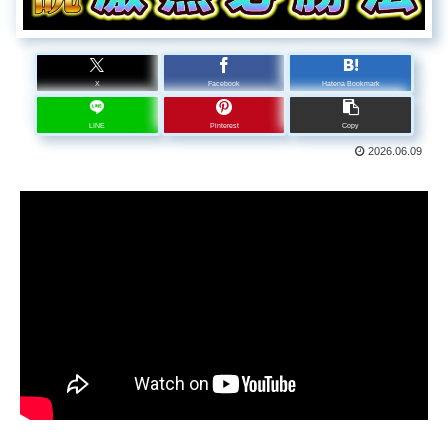
X
Facebook
Hatena Bookmark
LINE
Pinterest
Copy
2026.06.09