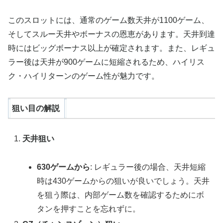
このスロットには、通常のゲーム数天井が1100ゲーム、
そしてスルー天井やボーナスの恩恵があります。天井到達
時にはビッグボーナス以上が確定されます。また、レギュ
ラー後は天井が900ゲームに短縮されるため、ハイリス
ク・ハイリターンのゲーム性が魅力です。
狙い目の解説
天井狙い
630ゲームから
: レギュラー後の場合、天井短縮
時は430ゲームからの狙いが良いでしょう。天井
を狙う際は、内部ゲーム数を確認するためにボ
タンを押すことを忘れずに。