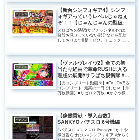
【嫌われ者？】緑保留はなぜ存在して
いるのか説明します【極秘】一...
【新台シンフォギア4】シンフ
パチンコ
ォギアっていうレベルじゃねぇ
ぞ！！【じゃんじゃんの型破り
新台録】[パチンコ]#じゃんじゃ
スロぱちの隣駅(サブチャンネル)では、
ん
普段お見せしていない部分などを配信
しております!!是非ぜひ、チェックして
みてください!!登録はこちらから!!「す
ろぱちすてぇしょん」登録はこちらか
ら!!スロパチステーションでは、いそま
る・よしきの熱い実...
【ヴァルヴレイヴ2】全ての初
パチンコ
当たり経由で革命RUSHに入る
理想の展開#サラぱち親衛隊 #パ
チスロ #スマスロ #スロット
【㊗️コンプリート動画🎉】■To LOVEる
コンプリート↓最高の一日でした☺️【㊗️
万枚動画】■リゼロ２万枚↓■かぐや様万
枚↓是非！ご覧くださいm(__)mどう
も、サラぱちですm(__)m仕事しながら
好きなぱち、スロ動画投稿中です！皆
様が実...
【稼働貢献・導入台数】
パチンコ
SANKYO パチスロ 6号機編
#パチスロ #スマスロ #sankyo #かぐや
様は告らせたい #シンフォギア #からく
りサーカス#ヴァルブレイヴ #アクエリ