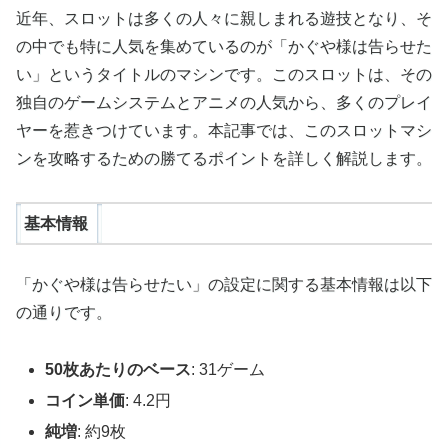
近年、スロットは多くの人々に親しまれる遊技となり、そ
の中でも特に人気を集めているのが「かぐや様は告らせた
い」というタイトルのマシンです。このスロットは、その
独自のゲームシステムとアニメの人気から、多くのプレイ
ヤーを惹きつけています。本記事では、このスロットマシ
ンを攻略するための勝てるポイントを詳しく解説します。
基本情報
「かぐや様は告らせたい」の設定に関する基本情報は以下
の通りです。
50枚あたりのベース
: 31ゲーム
コイン単価
: 4.2円
純増
: 約9枚