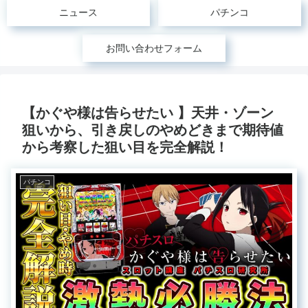
ニュース
パチンコ
お問い合わせフォーム
【かぐや様は告らせたい 】天井・ゾーン
狙いから、引き戻しのやめどきまで期待値
から考察した狙い目を完全解説！
パチンコ