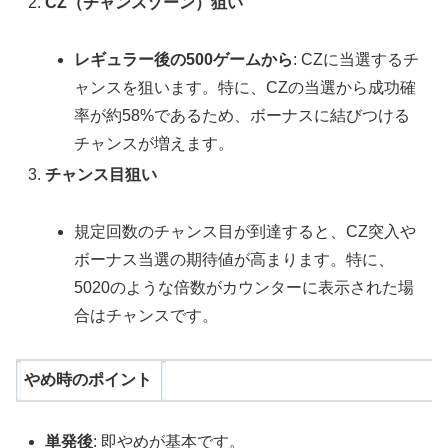
CZ（チャンスゾーン）狙い
レギュラー後の500ゲームから
: CZに当選するチ
ャンスを狙います。特に、CZの当選から成功確
率が約58%であるため、ボーナスに結びつける
チャンスが増えます。
チャンス目狙い
規定回数のチャンス目が到達すると、CZ突入や
ボーナス当選の期待値が高まります。特に、
5020のような倍数がカウンターに表示された場
合はチャンスです。
やめ時のポイント
単発後
: 即やめが基本です。