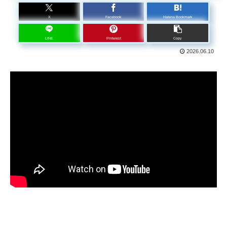
X
Facebook
Hatena Bookmark
LINE
Pinterest
Copy
2026.06.10