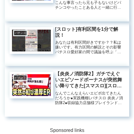
こんな事言ったら元も子もないけどパ
チンコやったことある人と一緒に行く
のが一番良いよスロット初心者講座は
コチラ■チャンネル登録よろしくお願い
します■■ぷろでゅーさーN(編集担当)
【Twitter】⇒■ダラム8...
[スロット]有利区間を1分で解
パチンコ
説！
あなたは有利区間好きですか？？私は
嫌いです。有力区間の解説とその影響
パチスロ愛好家の間で議論を呼ぶ「有
力区間」。このシステムは、プレイヤ
ーにとって嬉しいこともあれば一方で
不利になることもあり、その影響は多
岐にわたります。ここでは、有力区間
【炎炎ノ消防隊2】ガチでえぐ
の...
パチンコ
いエピソードボーナスが突然舞
い降りてきた[スマスロ][スロッ
ト][パチスロ]
なんでこんなえらいエピボ出てきたん
だろうか●実践機種Lパチスロ 炎炎ノ消
防隊2●収録協力店舗様プレイランドキ
ャッスル知多にしの台店●サトシーニョ
のX●お問い合わせ
satoshinyo3104@gmail.com●おすすめ
動画【真打吉宗】この...
Sponsored links