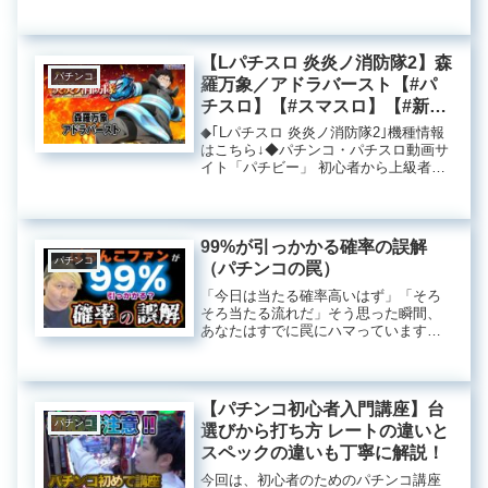
こんにちは。パチンコは多くの人にと
って面白く、楽しめる娯楽ですが、初
めて挑戦する際には複雑なルールや専
門用語などがあり、戸惑うことが多い
【Lパチスロ 炎炎ノ消防隊2】森
も...
パチンコ
羅万象／アドラバースト【#パ
チスロ】【#スマスロ】【#新台
動画】
◆｢Lパチスロ 炎炎ノ消防隊2｣機種情報
はこちら↓◆パチンコ・パチスロ動画サ
イト「パチビー」 初心者から上級者ま
で楽しめる動画が満載↓◆更新情報はツ
イッターをチェック↓神者の戦いと気候
の繋がり近年、気候問題がさまざまな
分野で注目を集めている...
99%が引っかかる確率の誤解
パチンコ
（パチンコの罠）
「今日は当たる確率高いはず」「そろ
そろ当たる流れだ」そう思った瞬間、
あなたはすでに罠にハマっています。
パチンコの“確率”は、実はほぼ全員が誤
解しています。大当たり確率1/319は
「319回回せば当たる」ではありませ
ん。何回まわしても毎回1/...
【パチンコ初心者入門講座】台
パチンコ
選びから打ち方 レートの違いと
スペックの違いも丁寧に解説！
今回は、初心者のためのパチンコ講座