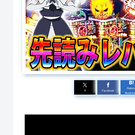
Haten
X
Facebook
Bookma