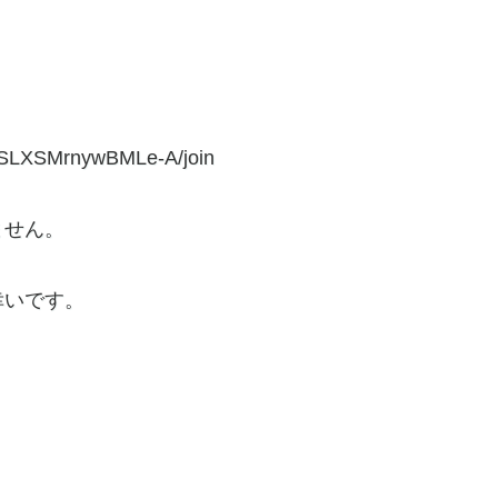
ZSLXSMrnywBMLe-A/join
ません。
幸いです。