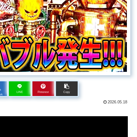
a
LINE
Pinterest
Copy
rk
2026.05.18