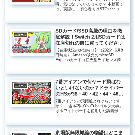
噂、気になっていませんか？ 本動画で
は、実際に ...初心者向けBTOパソコン
の選び方ガイド：ドスパラの魅力と注
意点最近では、個人のニーズに合った
BTO（ビルド・トゥ・オーダー）パソ
コンの選択肢が広がってお...
SDカード/SSD高騰の理由を徹
ニュース
底解説！Switch 2用SDカードは
在庫切れの前に買ってくださ
い！
【在庫状況のお知らせ】（2026年6月8
日時点） Amazon販売のmicroSD
Expressカード（任天堂ライセンス商
品）は、SanDisk ...MicroSDカードの
価格高騰の背景と今後の動向近年、デ
ジタルデータの保存手段として広...
7番アイアンで何ヤード飛ばな
ニュース
いといけないのか？ドライバー
のHSが38・40・42・44・46・
48の場合の7Iの距離の目安をご
7番アイアンの飛距離どれぐらいです
紹介します。7Iのロフト角の違
か？ 「吉本巧のYouTubeゴルフ大学」
はホワイトボードを使用した講義形式
いによる距離の違いも解説しま
の動画を配信し ...7番アイアンの飛距離
す！【吉本巧】
とドライバーのヘッドスピードの関係
ゴルフにおいて、スイングやクラブの
選択はプレーの質に大...
劇場版無限城編の物語はどこま