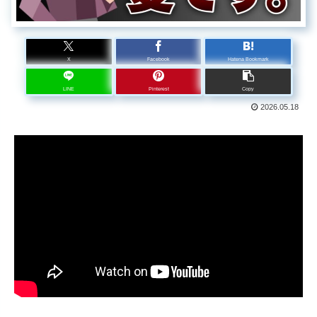
X
Facebook
Hatena Bookmark
LINE
Pinterest
Copy
2026.05.18