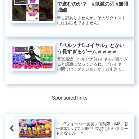
ニュース
で進むのか？ #鬼滅の刃 #無限
城編
申し訳ありませんが、そのリクエスト
にはお応えできません。
『ペルソナ5ロイヤル』とかい
ニュース
う長すぎるゲームｗｗｗｗ
音楽最近、ペルソナ5ロイヤルが長すぎ
ると話題になっているね。プレイヤー
の間では、ダンジョンがくどすぎて周
回する気が失せるという意見が多いみ
たい。特に、パレスに関してはリピー
トするのが辛いという声が聞こえる。
ストーリーに関しても、メインのボ
ス...
Sponsored links
「∼Pフィーバー炎炎ノ消防隊∼#48」朝
一速攻レバブル発生!!!気持ちいいスター
トとなるか！？