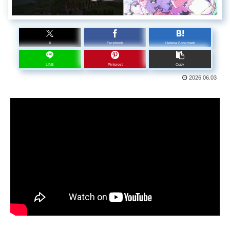
X
Facebook
Hatena Bookmark
LINE
Pinterest
Copy
2026.06.03