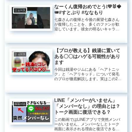
の提供する商品は、価格が非常に魅
なーくん復帰おめでとう❕💜🐰🍓
力...
ニュース
👑#すとぷり #ななもり
七森さんの復帰と今後の展望七森さん
が復帰したことを、多くのファンが歓
迎しています。彼女の明るいキャラク
ターとパフォーマンスは、私たちの生
活に多くの喜びをもたらしてきまし
た。この復帰に際して、彼女自身の言
葉や過去の経歴、これからの活動につ
【プロが教える】銭湯に置いて
いて...
ニュース
ある〇〇はハゲる可能性があり
ます
今回は銭湯やジムにある「ヘアトニッ
ク」と「ヘアリキッド」について発毛
のプロが徹底解説します。実はこの2つ
知らずに使うと ...ペアリキッドヘアト
ニックは本当にハゲるのか？最近、ヘ
アケア製品についての情報が溢れてい
ます。中でも「ペアリキッドヘ...
LINE「メンバーがいません」
ニュース
「メンバーなし」の理由とは？
トーク画面に復活できる？
この動画ではLINEアプリで突然メンバ
ーがいません、メンバーなしとトーク
画面に表示される理由と復活できるの