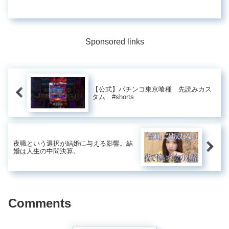
かということ ...LINEアプリで「メンバ
ーがいません」と表示される理由とそ
の対処法LINEアプリは、友人や家族と
のコミュニケーショ...
Sponsored links
【公式】パチンコ東京喰種 先読みカス
タム #shorts
夜職という選択が結婚に与える影響。結
婚は人生の中間決算。
Comments