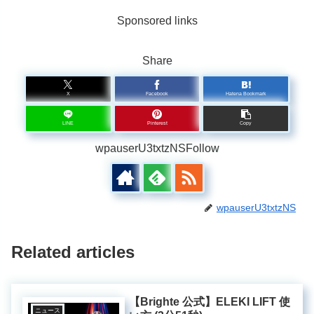
Sponsored links
Share
X
Facebook
Hatena Bookmark
LINE
Pinterest
Copy
wpauserU3txtzNSFollow
wpauserU3txtzNS
Related articles
【Brighte 公式】ELEKI LIFT 使
ニュース