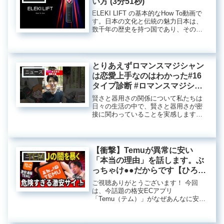
い方 (3分51秒)
ELEKI LIFT の基本的なHow To動画で
す。日本の文化と伝統の魅力日本は、
数千年の歴史を持つ国であり、その文
化や伝統は多様で深いものです。豊か
な自然、巧みな技術、そして独特な美
意識が融合した日本の文化は、訪れる
人々を魅了しています...
とりあえずロマンスマジシャン
ニュース
は恋愛上手なのはわかった#16
タイプ診断 #ロマンスマジシャ
ン#ラブタイプ診断 #lovetype
賢さと器用さの関係について私たちは
#FCRO
日々の生活の中で、賢さと器用さが密
接に関わっていることを実感します。
特に、さまざまなスキルや知識を持つ
人々が周囲にいると、その違いに意識
が向くことがあります。今回は、賢さ
や器用さについて考察し、どうすれば
【衝撃】Temuが異常に安い
そ...
ニュース
「本当の理由」を話します。ぶ
っちゃけ●●だからです【ひろゆ
き 切り抜き テム 物販】
ご視聴ありがとうございます！ 今回
は、今話題の格安ECアプリ
「Temu（テム）」がなぜあんなに安い
のか、その仕組みや裏側の ...中国のオ
ンラインショッピングプラットフォー
ム、特にアリエクスプレスやテンバオ