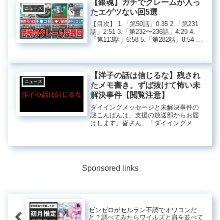
【銀魂】ガチでクレームが入っ
ニュース
たエゲツない回5選
【目次】 1.「第50話」0:35 2.「第231
話」2:51 3.「第232〜236話」4:29 4.
「第113話」6:58 5.「第282話」8:54 ◇
使用BGM 魔王 ...アニメ『銀魂』にま
つわるトラブルエピソードアニメ『銀
魂』は...
【洋子の話は信じるな】残され
ニュース
たメモ書き。ずば抜けて怖い未
解決事件【閲覧注意】
ダイイングメッセージと未解決事件の
謎こんばんは、支援の放送部からお届
けします。皆さん、「ダイイングメッ
セージ」という言葉はご存知でしょう
か。これは、殺人事件の被害者が生前
に遺すメッセージのことを指します。
例えば、犯人を特定する手がかりにな
っ...
Sponsored links
ゼンゼロがセルラン不調でオワコンだ
と？調べてみたらワイルズと肩を並べて