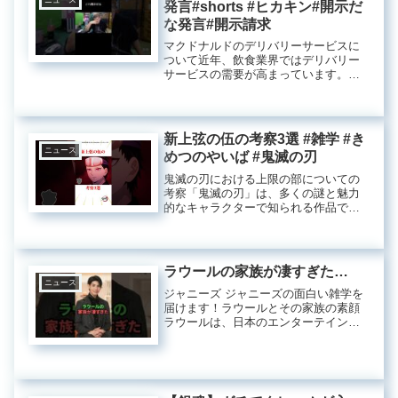
発言#shorts #ヒカキン#開示だ
な発言#開示請求
マクドナルドのデリバリーサービスに
ついて近年、飲食業界ではデリバリー
サービスの需要が高まっています。特
に、手軽においしい食事を楽しめるマ
クドナルドのデリバリーは、忙しい現
代人にとっての便利な選択肢の一つで
す。今回は、その特徴や利用方法、そ
新上弦の伍の考察3選 #雑学 #き
し...
ニュース
めつのやいば #鬼滅の刃
鬼滅の刃における上限の部についての
考察「鬼滅の刃」は、多くの謎と魅力
的なキャラクターで知られる作品で
す。その中でも特に注目されるのが
「上限の部」です。この上限の部につ
いて、さまざまな考察がなされていま
す。今回は、上限の部とその関連キャ
ラウールの家族が凄すぎた…
ラクタ...
ニュース
ジャニーズ ジャニーズの面白い雑学を
届けます！ラウールとその家族の素顔
ラウールは、日本のエンターテインメ
ント界での目覚ましい活躍から、その
バックグラウンドにも多くの関心が寄
せられています。特に、彼の家族構成
や育った環境については、ファンの
み...