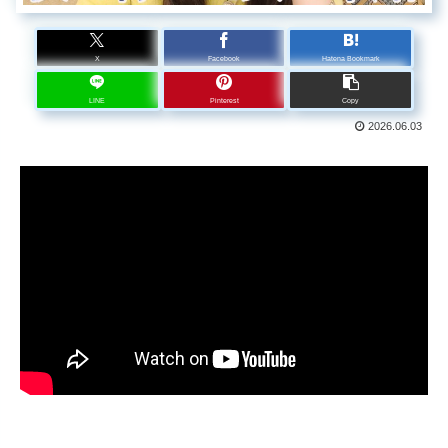
X
Facebook
Hatena Bookmark
LINE
Pinterest
Copy
2026.06.03